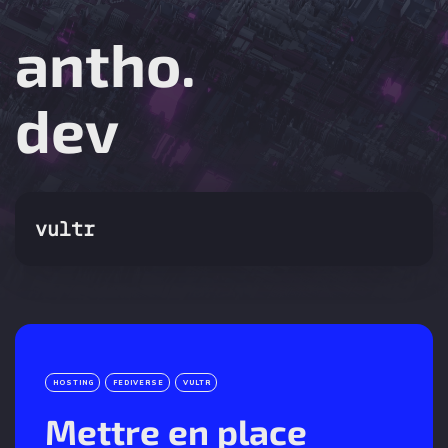
antho.
dev
vultr
HOSTING
FEDIVERSE
VULTR
Mettre en place